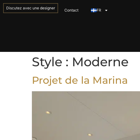
Discutez avec une designer
Contact
FR
Style :
Moderne
Projet de la Marina