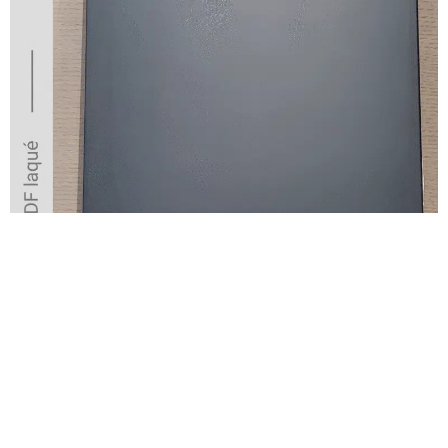
profondeur
sobriété
moderne
Gris minéral