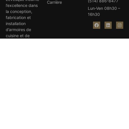
(514) 886-8477
Carrière
l’excellence dans
Lun-Ven 08h30 –
la conception,
16h30
fabrication et
installation
d’armoires de
cuisine et de
salles de bain sur
mesure.
Avec plus de 35
prix d’excellence,
notre équipe
dévouée et
compétente
réalise vos rêves.
Visitez nos salles
de montre à
Québec et
Montréal.