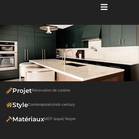
Projet
Rénovation de cuisine
Style
Contemporain/mid-century
Matériaux
MDF laqué/ Noyer