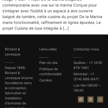
contemporaine avec vue sur la marina Conçue pour
s’intégrer avec fluidité à un espace à aire ouverte
baigné de lumière, cette cuisine du projet De la Marina
marie fonctionnalité, raffinement et lignes épurées. Le
projet Cuisine de luxe intégrée à […]
Richard &
Liens utiles
Contactez-nous
Levesque
Plan du site
Québec
:
+1 (418)
Depuis 1999,
878-1881
Politique de
Richard &
confidentialité
Montréal
:
+1
Levesque incarne
(514) 886-8477
Carrière
l’excellence dans
Lun-Ven 08h30 –
la conception,
16h30
fabrication et
installation
d’armoires de