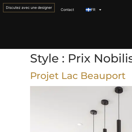
Discutez avec une designer
Contact
FR
Style :
Prix Nobili
Projet Lac Beauport