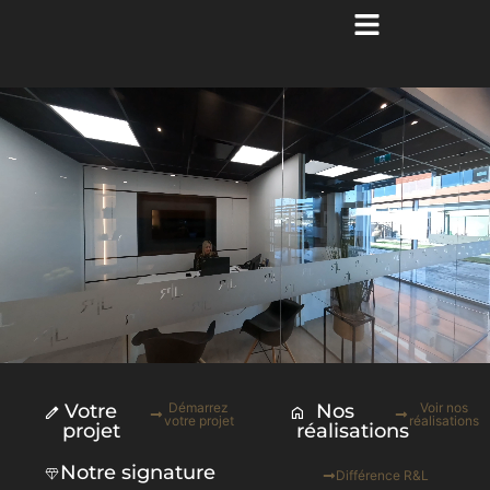
Votre
Démarrez
Nos
Voir nos
votre projet
réalisations
projet
réalisations
Notre signature
Différence R&L